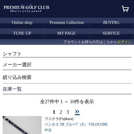
Online shop
Premium Collection
BUYING
TUNE UP
MY PAGE
SERVICE
アカウントお持ちの方はこちから
ログイン
シャフト
メーカー選択
絞り込み検索
在庫一覧
全27件中 1 ～ 10件を表示
»
1
2
3
フジクラ(Fujikura)
ベンタス TR ブルー7（X） VELOCORE
中古